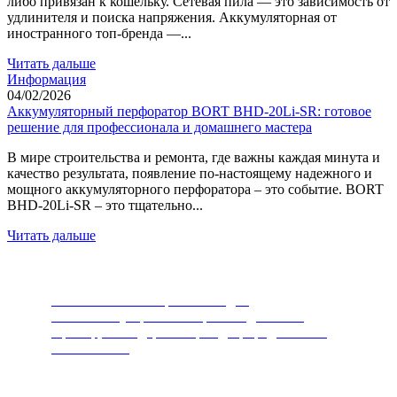
либо привязан к кошельку. Сетевая пила — это зависимость от
удлинителя и поиска напряжения. Аккумуляторная от
иностранного топ-бренда —...
Читать дальше
Информация
04/02/2026
Аккумуляторный перфоратор BORT BHD-20Li-SR: готовое
решение для профессионала и домашнего мастера
В мире строительства и ремонта, где важны каждая минута и
качество результата, появление по-настоящему надежного и
мощного аккумуляторного перфоратора – это событие. BORT
BHD-20Li-SR – это тщательно...
Читать дальше
Измельчители пищевых отходов
Самый популярный товар последних лет.
Прибор, благодаря которому, природа скажет
вам спасибо.