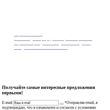
Пароочистители
Чистит и дезинфицирует любую поверхность.
Горячий пар под высоким давлением сделает
ваш дом чистым и безопасным.
Получайте самые интересные предложения
первыми!
E-mail
*Отправляя email, я
подтверждаю, что я ознакомлен и согласен с условиями