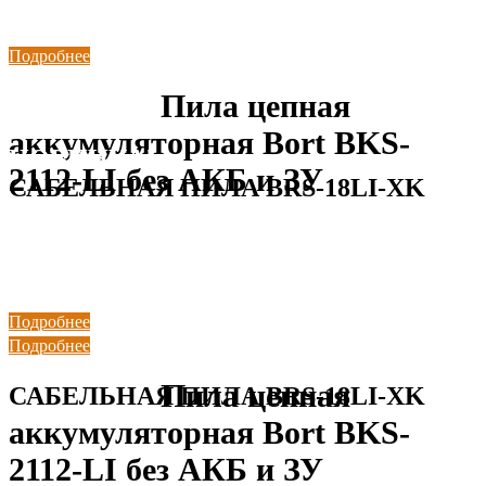
Подробнее
Пила цепная
НОВИНКА!
аккумуляторная Bort BKS-
НОВИНКА!
2112-LI без АКБ и ЗУ
САБЕЛЬНАЯ ПИЛА BRS-18LI-XK
Совместима с системой MAKITA LXT 18V
Подробнее
Подробнее
НОВИНКА!
Пила цепная
САБЕЛЬНАЯ ПИЛА BRS-18LI-XK
НОВИНКА!
аккумуляторная Bort BKS-
2112-LI без АКБ и ЗУ