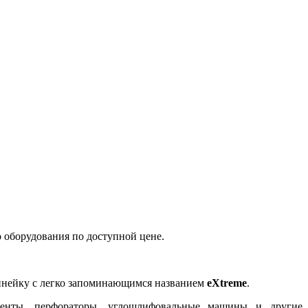
о оборудования по доступной цене.
линейку с легко запоминающимся названием
eXtreme
.
менты, перфораторы, углошлифовальные машины и другие