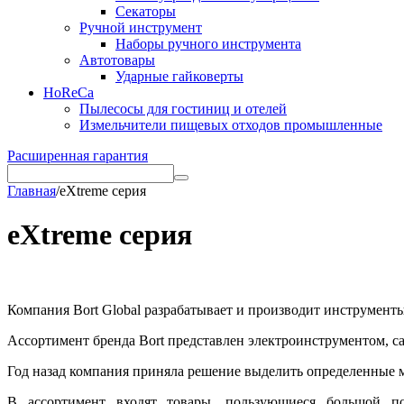
Секаторы
Ручной инструмент
Наборы ручного инструмента
Автотовары
Ударные гайковерты
HoReCa
Пылесосы для гостиниц и отелей
Измельчители пищевых отходов промышленные
Расширенная гарантия
Главная
/
eXtreme серия
eXtreme серия
Компания Bort Global разрабатывает и производит инструменты
Ассортимент бренда Bort представлен электроинструментом, с
Год назад компания приняла решение выделить определенные 
В ассортимент входят товары, пользующиеся большой п