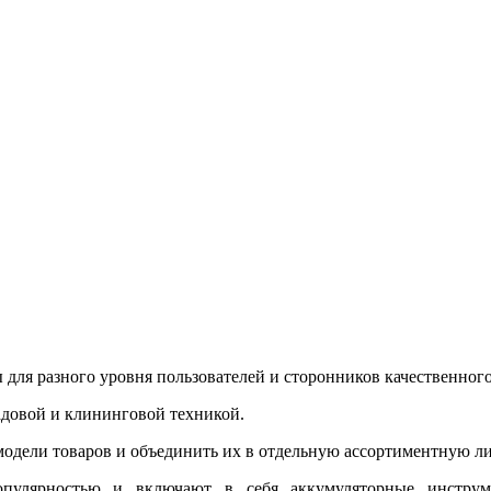
 для разного уровня пользователей и сторонников качественног
адовой и клининговой техникой.
модели товаров и объединить их в отдельную ассортиментную 
опулярностью и включают в себя аккумуляторные инстру