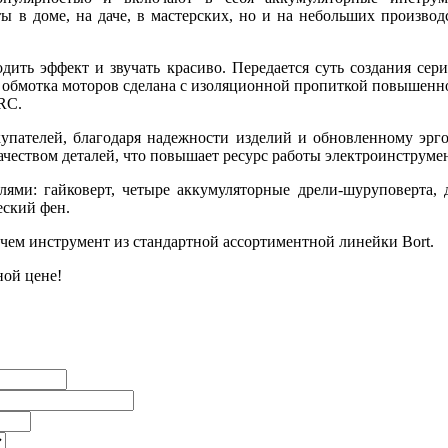
ы в доме, на даче, в мастерских, но и на небольших производ
одить эффект и звучать красиво. Передается суть создания се
обмотка моторов сделана с изоляционной пропиткой повышенно
RC.
купателей, благодаря надежности изделий и обновленному эрго
еством деталей, что повышает ресурс работы электроинструме
ми: гайковерт, четыре аккумуляторные дрели-шуруповерта, д
еский фен.
 чем инструмент из стандартной ассортиментной линейки Bort.
ной цене!