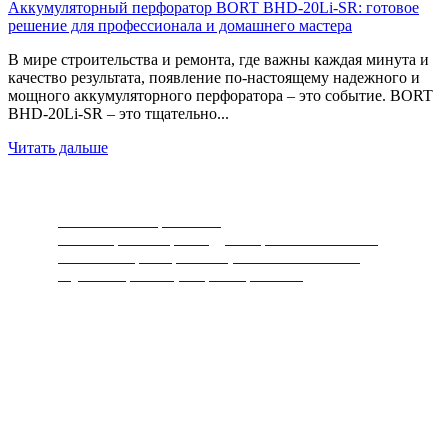
Аккумуляторный перфоратор BORT BHD-20Li-SR: готовое
решение для профессионала и домашнего мастера
В мире строительства и ремонта, где важны каждая минута и
качество результата, появление по-настоящему надежного и
мощного аккумуляторного перфоратора – это событие. BORT
BHD-20Li-SR – это тщательно...
Читать дальше
Лобзики электрические
Также при выборе следует обратить внимание
на такие характеристики, как максимальная
глубина пропила, скорость резания.