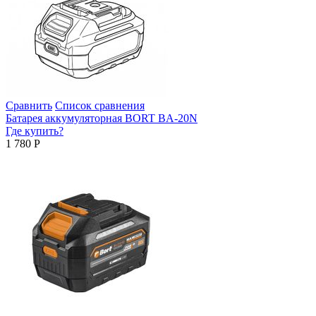
Сравнить
Список сравнения
Батарея аккумуляторная BORT BA-20N
Где купить?
1 780
Р