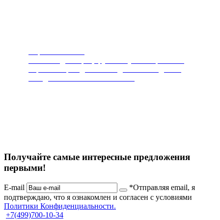
Пароочистители
Чистит и дезинфицирует любую поверхность.
Горячий пар под высоким давлением сделает
ваш дом чистым и безопасным.
Получайте самые интересные предложения
первыми!
E-mail
*Отправляя email, я
подтверждаю, что я ознакомлен и согласен с условиями
Политики Конфиденциальности.
+7
(499)
700-10-34