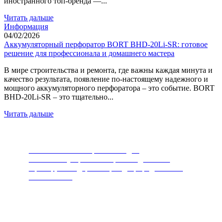
иностранного топ-бренда —...
Читать дальше
Информация
04/02/2026
Аккумуляторный перфоратор BORT BHD-20Li-SR: готовое
решение для профессионала и домашнего мастера
В мире строительства и ремонта, где важны каждая минута и
качество результата, появление по-настоящему надежного и
мощного аккумуляторного перфоратора – это событие. BORT
BHD-20Li-SR – это тщательно...
Читать дальше
Измельчители пищевых отходов
Самый популярный товар последних лет.
Прибор, благодаря которому, природа скажет
вам спасибо.