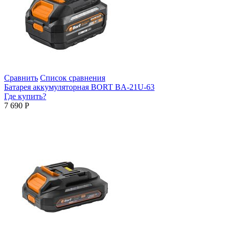
Сравнить
Список сравнения
Батарея аккумуляторная BORT BA-21U-63
Где купить?
7 690
Р