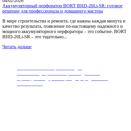
04/02/2026
Аккумуляторный перфоратор BORT BHD-20Li-SR: готовое
решение для профессионала и домашнего мастера
В мире строительства и ремонта, где важны каждая минута и
качество результата, появление по-настоящему надежного и
мощного аккумуляторного перфоратора – это событие. BORT
BHD-20Li-SR – это тщательно...
Читать дальше
Измельчители пищевых отходов
Самый популярный товар последних лет.
Прибор, благодаря которому, природа скажет
вам спасибо.