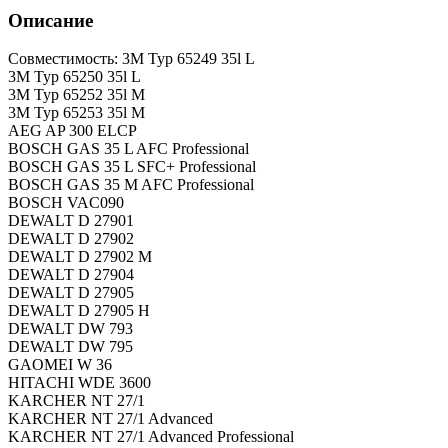
Описание
Совместимость: 3M Typ 65249 35l L
3M Typ 65250 35l L
3M Typ 65252 35l M
3M Typ 65253 35l M
AEG AP 300 ELCP
BOSCH GAS 35 L AFC Professional
BOSCH GAS 35 L SFC+ Professional
BOSCH GAS 35 M AFC Professional
BOSCH VAC090
DEWALT D 27901
DEWALT D 27902
DEWALT D 27902 M
DEWALT D 27904
DEWALT D 27905
DEWALT D 27905 H
DEWALT DW 793
DEWALT DW 795
GAOMEI W 36
HITACHI WDE 3600
KARCHER NT 27/1
KARCHER NT 27/1 Advanced
KARCHER NT 27/1 Advanced Professional