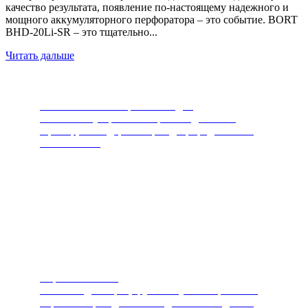
качество результата, появление по-настоящему надежного и
мощного аккумуляторного перфоратора – это событие. BORT
BHD-20Li-SR – это тщательно...
Читать дальше
Измельчители пищевых отходов
Самый популярный товар последних лет.
Прибор, благодаря которому, природа скажет
вам спасибо.
Пароочистители
Чистит и дезинфицирует любую поверхность.
Горячий пар под высоким давлением сделает