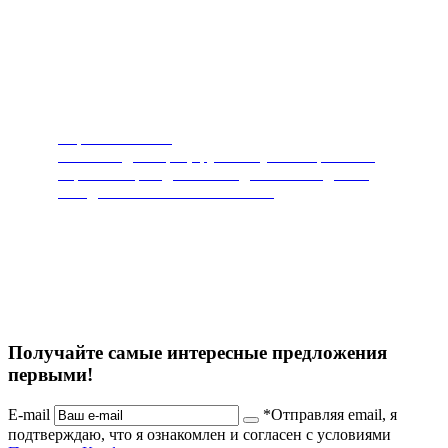
Пароочистители
Чистит и дезинфицирует любую поверхность.
Горячий пар под высоким давлением сделает
ваш дом чистым и безопасным.
Получайте самые интересные предложения
первыми!
E-mail
*Отправляя email, я
подтверждаю, что я ознакомлен и согласен с условиями