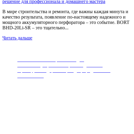
решение для профессионала и домашнего мастера
В мире строительства и ремонта, где важны каждая минута и
качество результата, появление по-настоящему надежного и
мощного аккумуляторного перфоратора – это событие. BORT
BHD-20Li-SR – это тщательно...
Читать дальше
Измельчители пищевых отходов
Самый популярный товар последних лет.
Прибор, благодаря которому, природа скажет
вам спасибо.