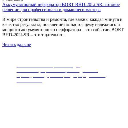
Аккумуляторный перфоратор BORT BHD-20Li-SR: готовое
решение для профессионала и домашнего мастера
В мире строительства и ремонта, где важны каждая минута и
качество результата, появление по-настоящему надежного и
мощного аккумуляторного перфоратора – это событие. BORT
BHD-20Li-SR – это тщательно...
Читать дальше
Измельчители пищевых отходов
Самый популярный товар последних лет.
Прибор, благодаря которому, природа скажет
вам спасибо.